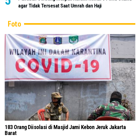
agar Tidak Tersesat Saat Umrah dan Haji
Foto
Salat Jumat di Masjid Pusdai Bandung Terapkan Protokol
Tok
Kesehatan
Kub