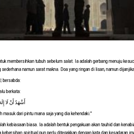
ntuk membersihkan tubuh sebelum salat. Ia adalah gerbang menuju kesuci
ngajarkan satu doa yang sederhana namun sarat makna. Doa yang ringan di lisan, namun dija
Diriwayatkan dalam Shahih Muslim (no. 234), Rasulullah ﷺ bersabda:
lu berkata:
أَشْهَدُ أَنْ لَا إِلَ
h masuk dari pintu mana saja yang dia kehendaki."
iasa. Ia adalah bentuk pengakuan akan tauhid dan kenabian Muhammad ﷺ, yang dibaca tepat
kebersihan spiritual pun perlu ditegakkan dengan kata dan kesadaran im