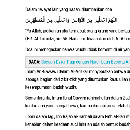
Dalam riwayat lain yang hasan, ditambahkan doa:
اللَّهُمَّ اجْعَلْنِي مِنَ التَّوَّابِينَ، وَاجْعَلْنِي مِنَ الْمُتَطَهِّرِينَ
“Ya Allah, jadikanlah aku termasuk orang-orang yang berta
(HR. At-Tirmidzi, no. 55. Hadis ini dihasankan oleh Al-Alb
Doa ini menegaskan bahwa wudhu tidak berhenti di air ya
BACA:
Bacaan Dzikir Pagi dengan Huruf Latin Beserta Ar
Imam An-Nawawi dalam Al-Adzkar menyebutkan bahwa dianju
sebagai bagian dari zikir-zikir yang dituntunkan Rasulullah ﷺ. Bahkan dalam syarahnya atas Shahih Muslim, An-Nawawi menjelaskan bahwa pembacaan doa ini termasuk bentuk
kesempurnaan ibadah wudhu.
Sementara itu, Imam Ibnul Qayyim rahimahullah dalam Zad 
keutamaan yang sangat besar, karena diucapkan setelah ib
Lebih dalam lagi, Ibn Rajab al-Hanbali dalam Fath al-Ba
kenabian dalam keadaan suci lahiriah adalah bentuk ibadah