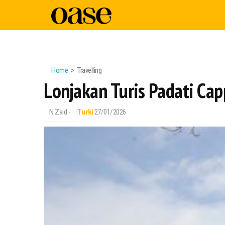
Home
Travelling
Lonjakan Turis Padati C
N Zaid -
Turki
27/01/2026