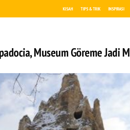
KISAH
TIPS & TRIK
INSPIRASI
appadocia, Museum Göreme Jadi 