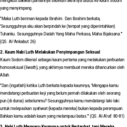
mengikuti dakwah pamannya sebelum akhirnya diutus ke kaum Sodom
yang menyimpang.
"Maka Luth beriman kepada Ibrahim. Dan Ibrahim berkata,
'Sesungguhnya aku akan berpindah ke (tempat yang diperintahkan)
Tuhanku. Sesungguhnya Dialah Yang Maha Perkasa, Maha Bijaksana.'"
(QS. Al-'Ankabut: 26)
2. Kaum Nabi Luth Melakukan Penyimpangan Seksual
Kaum Sodom dikenal sebagai kaum pertama yang melakukan perbuatan
homoseksual (liwath), yang akhirnya membuat mereka dihancurkan oleh
Allah.
"Dan (ingatlah) ketika Luth berkata kepada kaumnya, 'Mengapa kamu
mendatangi perbuatan keji yang belum pernah dilakukan oleh seorang
pun (di dunia) sebelummu? Sesungguhnya kamu mendatangi laki-laki
untuk melepaskan syahwat (kepada mereka) bukan kepada perempuan.
Bahkan kamu adalah kaum yang melampaui batas.'" (QS. Al-A’raf: 80-81)
3. Nabi Luth Menyeru Kaumnya untuk Bertaubat, tapi Mereka