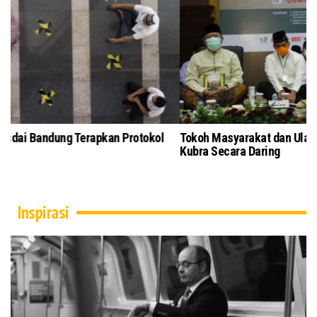
Salat Jumat di Masjid Pusdai Bandung Terapkan Protokol
To
Kesehatan
Ku
Inspirasi