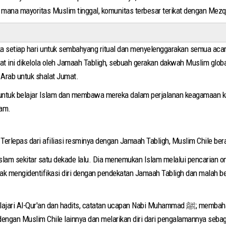
i mana mayoritas Muslim tinggal, komunitas terbesar terikat dengan Mez
buka setiap hari untuk sembahyang ritual dan menyelenggarakan semua a
saat ini dikelola oleh Jamaah Tabligh, sebuah gerakan dakwah Muslim glo
rab untuk shalat Jumat.
 untuk belajar Islam dan membawa mereka dalam perjalanan keagamaan ke
lam.
rlepas dari afiliasi resminya dengan Jamaah Tabligh, Muslim Chile bera
Islam sekitar satu dekade lalu. Dia menemukan Islam melalui pencarian on
ak mengidentifikasi diri dengan pendekatan Jamaah Tabligh dan malah ber
an ucapan Nabi Muhammad ﷺ; membahas etika Islam; dan berbagi ide untuk resep halal. Bagi
dengan Muslim Chile lainnya dan melarikan diri dari pengalamannya sebag