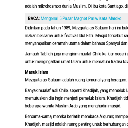
adalah mikrokosmos dunia Muslim. Di ibu kota Santiago, d
BACA:
Mengenal 5 Pasar Magnet Pariwisata Maroko
Didirikan pada tahun 1989, Mezquita as-Salaam hari ini 
makan bersama untuk festival Idul Fitri. Masjid tersebut 
menyampaikan ceramah utama dalam bahasa Spanyol dan A
Jamaah Tabligh juga mengirim mualaf Chile ke luar negeri
untuk mengingatkan umat Islam untuk mematuhi tradisi Is
Masuk Islam
Mezquita as-Salaam adalah ruang komunal yang beragam. Te
Banyak mualaf asli Chile, seperti Khadijah, yang memeluk 
memutuskan dia ingin menjadi pemeluk Islam. Khadijah tid
beberapa wanita Muslim Arab yang menghadiri masjid.
Bersama-sama, mereka berlatih membaca Alquran; mempelajari Al-Qur'an dan hadits, catat
Khadijah, masjid adalah ruang penting untuk berhubungan 