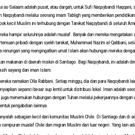
ta as-Salaam adalah pusat, atau dargah, untuk Sufi Naqsybandi Haqqani, s
n Naqsybandi melalui seorang imam Tabligh yang memberikan pendidikan
mpok kecil Muslim ini terhubung dengan Tarekat Naqsybandi di seluruh Am
mereka hampir seluruhnya adalah mualaf. Banyak dari mereka mengata
ertemuan pribadi dengan syekh tarekat, Muhammad Nazim al-Qabbani, sel
doa renungan yang mengingatkan umat Islam akan hubungan mereka dengan 
 makanan di daerah miskin di Santiago. Bagi Naqsybandi, ini adalah dimen
kasih sayang dan iman Islam.
 mereka namakan Olla Rabbani. Setiap minggu, dia dan para Naqsybandi la
apkan sepanci besar sup lentil untuk distribusi lokal. Iman adalah seo
n juga menemukan hubungan dengan Tuhan melalui pekerjaannya dengan o
bentuk pengabdian lainnya.
lah sebagian kecil dari komunitas Muslim Chile. Di Santiago dan di selu
 campuran mualaf Chile dan migran Muslim dari luar negeri. Yang lain ad