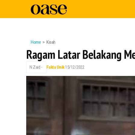
Home
Kisah
Ragam Latar Belakang Me
N Zaid -
Fakta Unik
15/12/2022