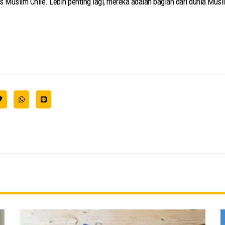
Muslim Chile. Lebih penting lagi, mereka adalah bagian dari dunia Musl