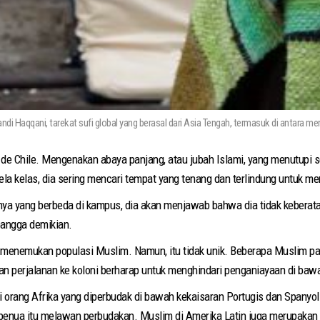
di Haqqani, tarekat sufi global yang berasal dari Asia Tengah, termasuk di antara m
de Chile. Mengenakan abaya panjang, atau jubah Islami, yang menutupi 
a kelas, dia sering mencari tempat yang tenang dan terlindung untuk men
nya yang berbeda di kampus, dia akan menjawab bahwa dia tidak keberata
bangga demikian.
menemukan populasi Muslim. Namun, itu tidak unik. Beberapa Muslim pali
kan perjalanan ke koloni berharap untuk menghindari penganiayaan di baw
rang Afrika yang diperbudak di bawah kekaisaran Portugis dan Spanyol. 
 benua itu melawan perbudakan. Muslim di Amerika Latin juga merupakan