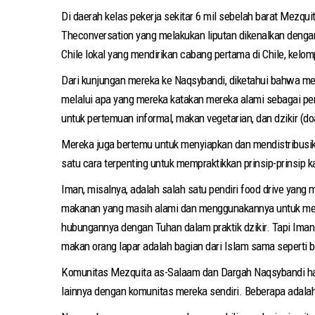
Di daerah kelas pekerja sekitar 6 mil sebelah barat Mezqui
Theconversation yang melakukan liputan dikenalkan denga
Chile lokal yang mendirikan cabang pertama di Chile, kelo
Dari kunjungan mereka ke Naqsybandi, diketahui bahwa 
melalui apa yang mereka katakan mereka alami sebagai p
untuk pertemuan informal, makan vegetarian, dan dzikir (
Mereka juga bertemu untuk menyiapkan dan mendistribusikan
satu cara terpenting untuk mempraktikkan prinsip-prinsip 
Iman, misalnya, adalah salah satu pendiri food drive yang
makanan yang masih alami dan menggunakannya untuk menyi
hubungannya dengan Tuhan dalam praktik dzikir. Tapi Ima
makan orang lapar adalah bagian dari Islam sama seperti 
Komunitas Mezquita as-Salaam dan Dargah Naqsybandi hanya
lainnya dengan komunitas mereka sendiri. Beberapa adalah