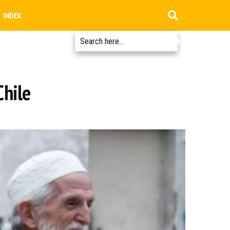
INDEX
hile