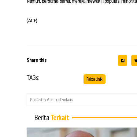
Namun, bersama-sama, mereka mewakili populasi minoritas 
(ACF)
Share this
TAGs:
Fakta Unik
Posted by Achmad Firdaus
Berita
Terkait