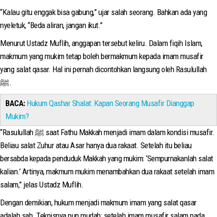
“Kalau gitu enggak bisa gabung,” ujar salah seorang. Bahkan ada yang
nyeletuk, “Beda aliran, jangan ikut.”
Menurut Ustadz Muflih, anggapan tersebut keliru. Dalam fiqih Islam,
makmum yang mukim tetap boleh bermakmum kepada imam musafir
yang salat qasar. Hal ini pernah dicontohkan langsung oleh Rasulullah
ﷺ.
BACA:
Hukum Qashar Shalat: Kapan Seorang Musafir Dianggap
Mukim?
“Rasulullah ﷺ saat Fathu Makkah menjadi imam dalam kondisi musafir.
Beliau salat Zuhur atau Asar hanya dua rakaat. Setelah itu beliau
bersabda kepada penduduk Makkah yang mukim: ‘Sempurnakanlah salat
kalian.’ Artinya, makmum mukim menambahkan dua rakaat setelah imam
salam,” jelas Ustadz Muflih.
Dengan demikian, hukum menjadi makmum imam yang salat qasar
adalah sah. Teknisnya pun mudah: setelah imam musafir salam pada