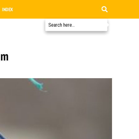
INDEX
am