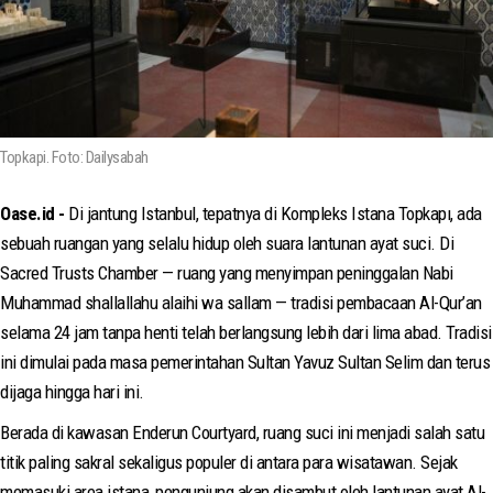
Topkapi. Foto: Dailysabah
Oase.id -
Di jantung Istanbul, tepatnya di Kompleks Istana Topkapı, ada
sebuah ruangan yang selalu hidup oleh suara lantunan ayat suci. Di
Sacred Trusts Chamber — ruang yang menyimpan peninggalan Nabi
Muhammad shallallahu alaihi wa sallam — tradisi pembacaan Al-Qur’an
selama 24 jam tanpa henti telah berlangsung lebih dari lima abad. Tradisi
ini dimulai pada masa pemerintahan Sultan Yavuz Sultan Selim dan terus
dijaga hingga hari ini.
Berada di kawasan Enderun Courtyard, ruang suci ini menjadi salah satu
titik paling sakral sekaligus populer di antara para wisatawan. Sejak
memasuki area istana, pengunjung akan disambut oleh lantunan ayat Al-