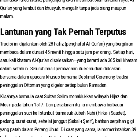
Qur’an yang lembut dan khusyuk, mengalir tanpa jeda siang maupun
malam.
Lantunan yang Tak Pernah Terputus
Tradisi ini dijalankan oleh 28 hafiz (penghafal Al-Qur’an) yang bergiliran
membaca dalam durasi 45 menit hingga satu jam per orang. Setiap hari,
satu kali khatam Al-Qur’an diselesaikan—yang berarti ada 365 kali khatam
dalam setahun. Seluruh hasil pembacaan itu kemudian didoakan
bersama dalam upacara khusus bernama Destimal Ceremony, tradisi
peninggalan Ottoman yang digelar setiap bulan Ramadan.
Kisahnya bermula saat Sultan Selim menaklukkan wilayah Hijaz dan
Mesir pada tahun 1517. Dari perjalanan itu, ia membawa berbagai
peninggalan suci ke Istanbul, termasuk Jubah Nabi (Hırka-i Saadet),
pedang, surat-surat, sehelai janggut (Sakal-ı Şerif), bahkan serpihan gigi
yang patah dalam Perang Uhud. Di saat yang sama, ia memerintahkan 39