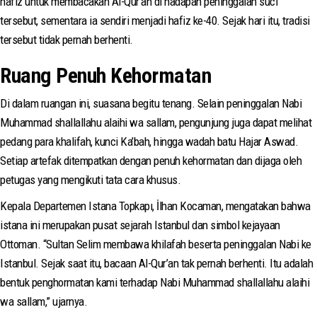
hafiz untuk membacakan Al-Qur’an di hadapan peninggalan suci
tersebut, sementara ia sendiri menjadi hafiz ke-40. Sejak hari itu, tradisi
tersebut tidak pernah berhenti.
Ruang Penuh Kehormatan
Di dalam ruangan ini, suasana begitu tenang. Selain peninggalan Nabi
Muhammad shallallahu alaihi wa sallam, pengunjung juga dapat melihat
pedang para khalifah, kunci Ka’bah, hingga wadah batu Hajar Aswad.
Setiap artefak ditempatkan dengan penuh kehormatan dan dijaga oleh
petugas yang mengikuti tata cara khusus.
Kepala Departemen Istana Topkapı, İlhan Kocaman, mengatakan bahwa
istana ini merupakan pusat sejarah Istanbul dan simbol kejayaan
Ottoman. “Sultan Selim membawa khilafah beserta peninggalan Nabi ke
Istanbul. Sejak saat itu, bacaan Al-Qur’an tak pernah berhenti. Itu adalah
bentuk penghormatan kami terhadap Nabi Muhammad shallallahu alaihi
wa sallam,” ujarnya.