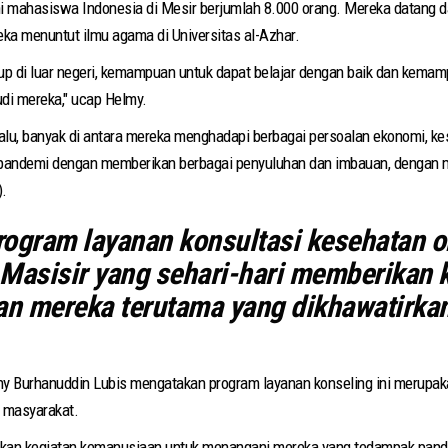
i mahasiswa Indonesia di Mesir berjumlah 8.000 orang. Mereka datang dar
eka menuntut ilmu agama di Universitas al-Azhar.
p di luar negeri, kemampuan untuk dapat belajar dengan baik dan kema
di mereka," ucap Helmy.
lu, banyak di antara mereka menghadapi berbagai persoalan ekonomi, kesu
andemi dengan memberikan berbagai penyuluhan dan imbauan, dengan mem
).
rogram layanan konsultasi kesehatan o
r Masisir yang sehari-hari memberikan 
an mereka terutama yang dikhawatirka
any Burhanuddin Lubis mengatakan program layanan konseling ini merupa
 masyarakat.
ukan kegiatan kemanusiaan untuk menangani mereka yang tedampak pandemi