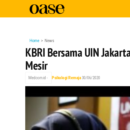
Home
News
KBRI Bersama UIN Jakarta
Mesir
Medcom.id -
Psikologi Remaja
30/06/2020