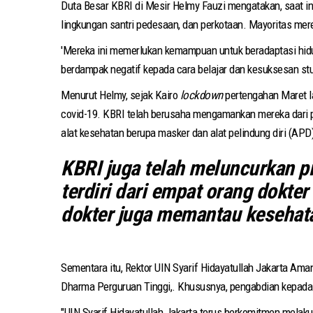
Duta Besar KBRI di Mesir Helmy Fauzi mengatakan, saat in
lingkungan santri pedesaan, dan perkotaan. Mayoritas mer
'Mereka ini memerlukan kemampuan untuk beradaptasi hidu
berdampak negatif kepada cara belajar dan kesuksesan stu
Menurut Helmy, sejak Kairo
lockdown
pertengahan Maret la
covid-19. KBRI telah berusaha mengamankan mereka dari p
alat kesehatan berupa masker dan alat pelindung diri (APD
KBRI juga telah meluncurkan p
terdiri dari empat orang dokte
dokter juga memantau kesehat
Sementara itu, Rektor UIN Syarif Hidayatullah Jakarta Am
Dharma Perguruan Tinggi,. Khususnya, pengabdian kepada
"UIN Syarif Hidayatullah Jakarta terus berkomitmen melak