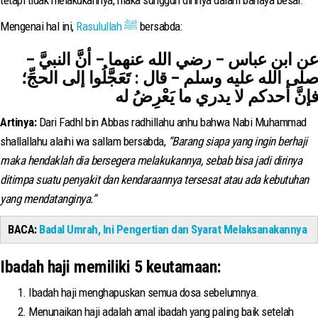
tetapi tidak melakukannya, maka sungguh dirinya dalam bahaya besar.
Mengenai hal ini,
Rasulullah ﷺ
bersabda:
عن ابن عباس – رضي الله عنهما – أنَّ النبيَّ –
صلى الله عليه وسلم – قال : تَعَجَّلُوا إلى الحجِّ؛
فإنَّ أحدكم لا يدري ما يَعْرِضُ له
Artinya:
Dari Fadhl bin Abbas radhillahu anhu bahwa Nabi Muhammad
shallallahu alaihi wa sallam bersabda,
“Barang siapa yang ingin berhaji
maka hendaklah dia bersegera melakukannya, sebab bisa jadi dirinya
ditimpa suatu penyakit dan kendaraannya tersesat atau ada kebutuhan
yang mendatanginya.”
BACA:
Badal Umrah, Ini Pengertian dan Syarat Melaksanakannya
Ibadah haji memiliki 5 keutamaan:
Ibadah haji menghapuskan semua dosa sebelumnya.
Menunaikan haji adalah amal ibadah yang paling baik setelah