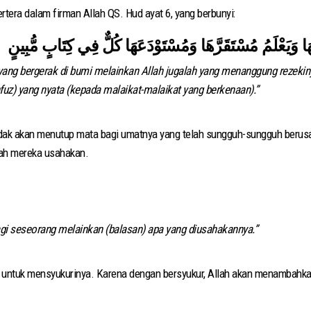
ertera dalam firman Allah QS. Hud ayat 6, yang berbunyi:
َا وَيَعْلَمُ مُسْتَقَرَّهَا وَمُسْتَوْدَعَهَا كُلٌّ فِي كِتَابٍ مُّبِينٍ
yang bergerak di bumi melainkan Allah jugalah yang menanggung rezeki
fuz) yang nyata (kepada malaikat-malaikat yang berkenaan).”
tidak akan menutup mata bagi umatnya yang telah sungguh-sungguh berus
lah mereka usahakan.
gi seseorang melainkan (balasan) apa yang diusahakannya.”
n untuk mensyukurinya. Karena dengan bersyukur, Allah akan menambahkan 