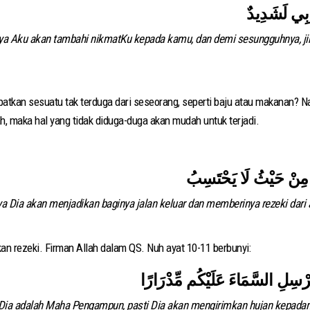
a Aku akan tambahi nikmatKu kepada kamu, dan demi sesungguhnya, ji
patkan sesuatu tak terduga dari seseorang, seperti baju atau makanan? Na
h, maka hal yang tidak diduga-duga akan mudah untuk terjadi.
هُ مِنْ حَيْثُ لَا يَحْتَسِبُ
a Dia akan menjadikan baginya jalan keluar dan memberinya rezeki dari 
kan rezeki. Firman Allah dalam QS. Nuh ayat 10-11 berbunyi:
يُرْسِلِ السَّمَاءَ عَلَيْكُم مِّدْرَارًا
 Dia adalah Maha Pengampun, pasti Dia akan mengirimkan hujan kepadam