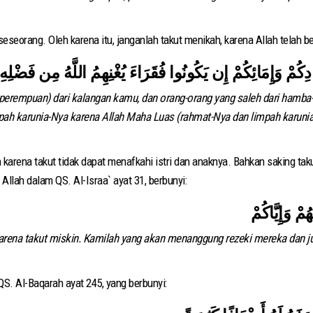
seorang. Oleh karena itu, janganlah takut menikah, karena Allah telah be
كُمْ وَإِمَائِكُمْ إِن يَكُونُوا فُقَرَاءَ يُغْنِهِمُ اللَّهُ مِن فَضْلِهِ
 perempuan) dari kalangan kamu, dan orang-orang yang saleh dari hamba
ah karunia-Nya karena Allah Maha Luas (rahmat-Nya dan limpah karunia
 karena takut tidak dapat menafkahi istri dan anaknya. Bahkan saking t
Allah dalam QS. Al-Israa` ayat 31, berbunyi:
ُمْ وَإِيَّاكُمْ
na takut miskin. Kamilah yang akan menanggung rezeki mereka dan jug
 QS. Al-Baqarah ayat 245, yang berbunyi: