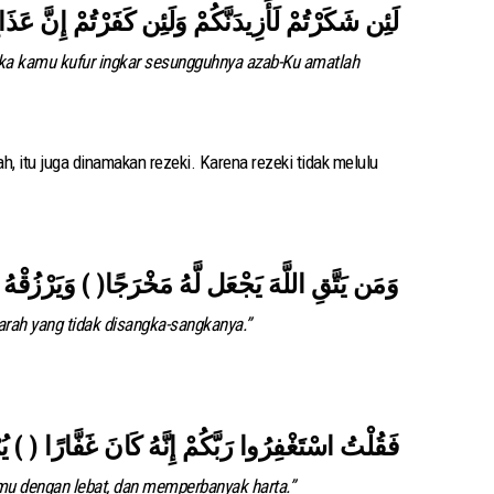
ka kamu kufur ingkar sesungguhnya azab-Ku amatlah
h, itu juga dinamakan rezeki. Karena rezeki tidak melulu
وَمَن يَتَّقِ اللَّهَ يَجْعَل لَّهُ مَخْرَجًا( ) وَيَرْزُقْ
arah yang tidak disangka-sangkanya.”
فَقُلْتُ اسْتَغْفِرُوا رَبَّكُمْ إِنَّهُ كَانَ غَفَّارًا ( ) 
u dengan lebat, dan memperbanyak harta.”