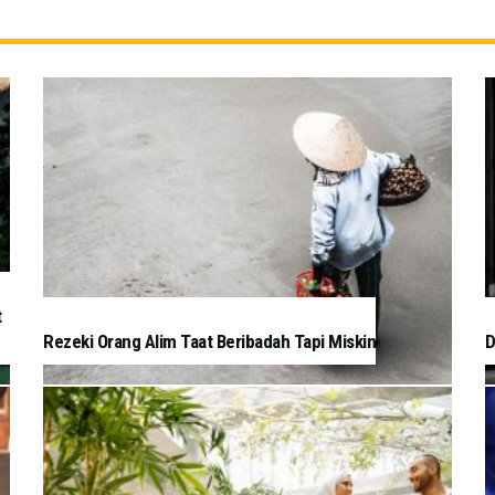
t
Rezeki Orang Alim Taat Beribadah Tapi Miskin
D