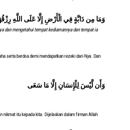
وَمَا مِن دَابَّةٍ فِي الْأَرْضِ إِلَّا عَلَى اللَّهِ رِزْقُه
nya dan mengetahui tempat kediamannya dan tempat ia
aha serta berdoa demi mendapatkan rezeki dari-Nya. Dan
وَأَن لَّيْسَ لِلْإِنسَانِ إِلَّا مَا سَعَى
nikmat itu kepada kita. Dijelaskan dalam firman Allah