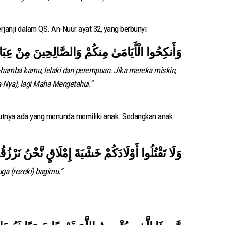
rjanji dalam QS. An-Nuur ayat 32, yang berbunyi:
وَأَنكِحُوا الْأَيَامَىٰ مِنكُمْ وَالصَّالِحِينَ مِنْ عِبَادِ
-hamba kamu, lelaki dan perempuan. Jika mereka miskin,
-Nya), lagi Maha Mengetahui.”
akutnya ada yang menunda memiliki anak. Sedangkan anak
وَلَا تَقْتُلُوا أَوْلَادَكُمْ خَشْيَةَ إِمْلَاقٍ نَّحْنُ نَرْزُقُه
a (rezeki) bagimu.”