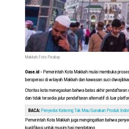
Makkah. Foto: Pixabay
Oase.id -
Pemerintah Kota Makkah mulai membuka proses ku
beroperasi di wilayah Makkah dan kawasan suci diwajibkan
Otoritas kota menegaskan bahwa batas akhir pendaftaran d
dan tidak tersedia jalur pendaftaran alternatif di luar platf
BACA:
Penyedia Katering Tak Mau Gunakan Produk Indon
Pemerintah Kota Makkah juga mengingatkan bahwa penyedia
kualifikasi untuk musim haji mendatang.