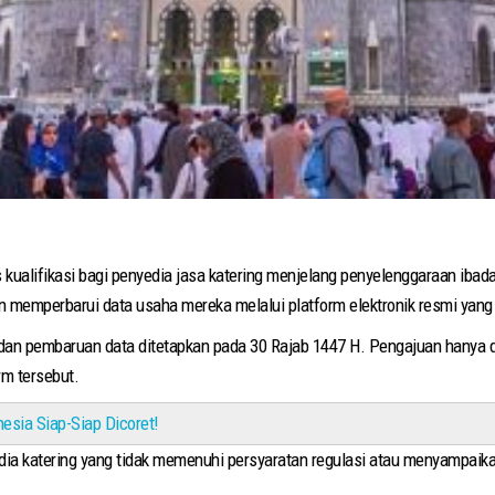
alifikasi bagi penyedia jasa katering menjelang penyelenggaraan ibadah
 memperbarui data usaha mereka melalui platform elektronik resmi yang 
an pembaruan data ditetapkan pada 30 Rajab 1447 H. Pengajuan hanya dapa
orm tersebut.
esia Siap-Siap Dicoret!
 katering yang tidak memenuhi persyaratan regulasi atau menyampaikan 