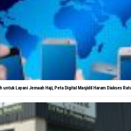
untuk Layani Jemaah Haji, Peta Digital Masjidil Haram Diakses Ratu