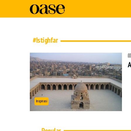
#Istighfar
A
Inspirasi
Popular