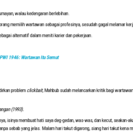
lumayan, walau kedengaran berlebihan.
 orang memilih wartawan sebagai profesinya, sesudah gagal melamar kerja 
agai alternatif dalam meniti karier dan pekerjaan.
 PWI 1946: Wartawan Itu Semut
dirkan problem
clickbait,
Mahbub sudah melancarkan kritik bagi wartawan y
ngan (1993).
ya, isinya membuat hati saya deg-gedan, was-was, dan kecut, seakan-aka
anpa sebab yang jelas. Malam hari takut digarong, siang hari takut kena