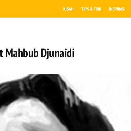
KISAH
TIPS & TRIK
INSPIRASI
t Mahbub Djunaidi