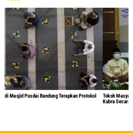
Salat Jumat di Masjid Pusdai Bandung Terapkan Protokol
To
Kesehatan
Ku