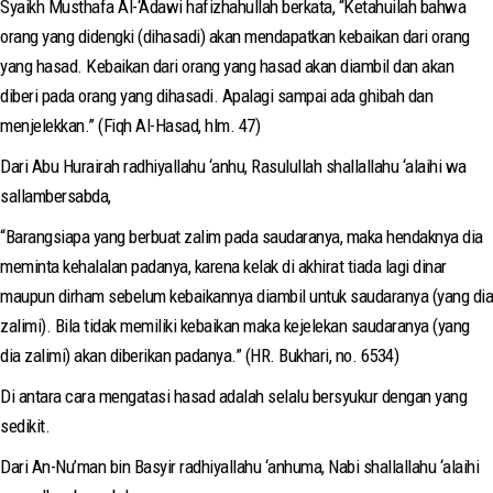
Syaikh Musthafa Al-‘Adawi hafizhahullah berkata, “Ketahuilah bahwa
orang yang didengki (dihasadi) akan mendapatkan kebaikan dari orang
yang hasad. Kebaikan dari orang yang hasad akan diambil dan akan
diberi pada orang yang dihasadi. Apalagi sampai ada ghibah dan
menjelekkan.” (Fiqh Al-Hasad, hlm. 47)
Dari Abu Hurairah radhiyallahu ‘anhu, Rasulullah shallallahu ‘alaihi wa
sallambersabda,
“Barangsiapa yang berbuat zalim pada saudaranya, maka hendaknya dia
meminta kehalalan padanya, karena kelak di akhirat tiada lagi dinar
maupun dirham sebelum kebaikannya diambil untuk saudaranya (yang dia
zalimi). Bila tidak memiliki kebaikan maka kejelekan saudaranya (yang
dia zalimi) akan diberikan padanya.” (HR. Bukhari, no. 6534)
Di antara cara mengatasi hasad adalah selalu bersyukur dengan yang
sedikit.
Dari An-Nu’man bin Basyir radhiyallahu ‘anhuma, Nabi shallallahu ‘alaihi