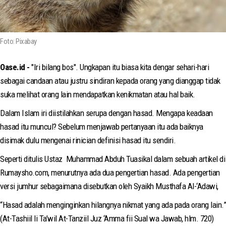
Foto: Pixabay
Oase.id -
"Iri bilang bos". Ungkapan itu biasa kita dengar sehari-hari
sebagai candaan atau justru sindiran kepada orang yang dianggap tidak
suka melihat orang lain mendapatkan kenikmatan atau hal baik.
Dalam Islam iri diistilahkan serupa dengan hasad. Mengapa keadaan
hasad itu muncul? Sebelum menjawab pertanyaan itu ada baiknya
disimak dulu mengenai rinician definisi hasad itu sendiri.
Seperti ditulis Ustaz Muhammad Abduh Tuasikal dalam sebuah artikel di
Rumaysho.com, menurutnya ada dua pengertian hasad. Ada pengertian
versi jumhur sebagaimana disebutkan oleh Syaikh Musthafa Al-‘Adawi,
“Hasad adalah menginginkan hilangnya nikmat yang ada pada orang lain.”
(At-Tashiil li Ta’wil At-Tanziil Juz ‘Amma fii Sual wa Jawab, hlm. 720)