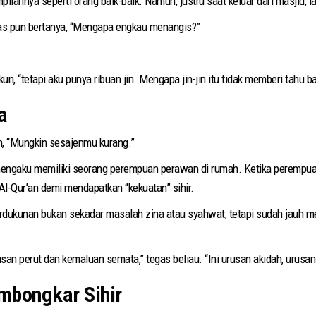
ilannya seperti orang baik-baik. Namun, justru saat keluar dari masjid, i
gas pun bertanya, “Mengapa engkau menangis?”
kun, “tetapi aku punya ribuan jin. Mengapa jin-jin itu tidak memberi tahu
a
n, “Mungkin sesajenmu kurang.”
engaku memiliki seorang perempuan perawan di rumah. Ketika perempuan
l-Qur’an demi mendapatkan “kekuatan” sihir.
ukunan bukan sekadar masalah zina atau syahwat, tetapi sudah jauh me
san perut dan kemaluan semata,” tegas beliau. “Ini urusan akidah, urusan
mbongkar Sihir