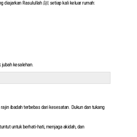
Menariknya, para petugas kemudian menjelaskan bagaimana mereka bisa menangkap dukun tersebut. Mereka mengamalkan doa yang diajarkan Rasulullah ﷺ setiap kali keluar rumah:
k jubah kesalehan.
 rajin ibadah terbebas dari kesesatan. Dukun dan tukang
ntut untuk berhati-hati, menjaga akidah, dan