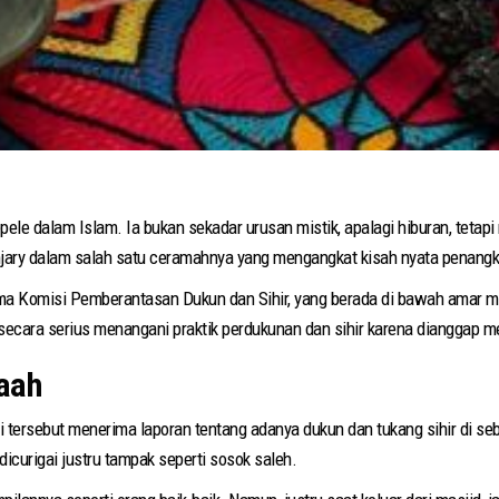
pele dalam Islam. Ia bukan sekadar urusan mistik, apalagi hiburan, tetap
njary dalam salah satu ceramahnya yang mengangkat kisah nyata penangk
ama Komisi Pemberantasan Dukun dan Sihir, yang berada di bawah amar ma
ecara serius menangani praktik perdukunan dan sihir karena dianggap m
aah
i tersebut menerima laporan tentang adanya dukun dan tukang sihir di s
curigai justru tampak seperti sosok saleh.