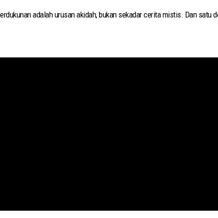
ah urusan akidah, bukan sekadar cerita mistis. Dan satu doa yang diajarkan Nabi ﷺ bisa