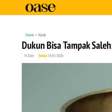
Home
Kisah
Dukun Bisa Tampak Saleh:
N Zaid -
Setan
14/01/2026