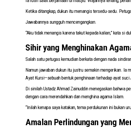
Ia rutin salat berjamaah di masjid. Wajahnya tenang, penamp
Ketika ditangkap, dukun itu menangis tersedu-sedu. Petu
Jawabannya sungguh mencengangkan.
“Aku tidak menangis karena takut kepada kalian,” kata si du
Sihir yang Menghinakan Agam
Salah satu petugas kemudian berkata dengan nada sindira
Namun jawaban dukun itu justru semakin mengerikan. Ia m
Ayat Kursi—sebuah bentuk penghinaan terhadap ayat suci A
Di sinilah Ustadz Ahmad Zainuddin menegaskan bahwa perd
dengan cara merendahkan dan menghina agama Islam.
“Inilah kenapa saya katakan, tema perdukunan ini bukan uru
Amalan Perlindungan yang Me