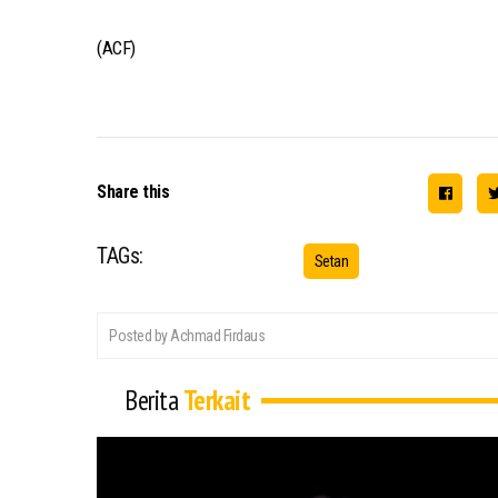
(ACF)
Share this
TAGs:
Setan
Posted by Achmad Firdaus
Berita
Terkait