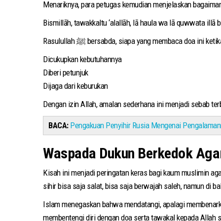
Bismillāh, tawakkaltu ‘alallāh, lā haula wa lā quwwata illā b
Rasulullah ﷺ bersabda, siapa yang membaca doa in
Dicukupkan kebutuhannya
Diberi petunjuk
Dijaga dari keburukan
Dengan izin Allah, amalan sederhana ini menjadi sebab terb
BACA:
Pengakuan Penyihir Rusia Mengenai Pengalaman
Waspada Dukun Berkedok Ag
Kisah ini menjadi peringatan keras bagi kaum muslimin aga
sihir bisa saja salat, bisa saja berwajah saleh, namun di 
Islam menegaskan bahwa mendatangi, apalagi membenarkan d
membentengi diri dengan doa serta tawakal kepada Allah 