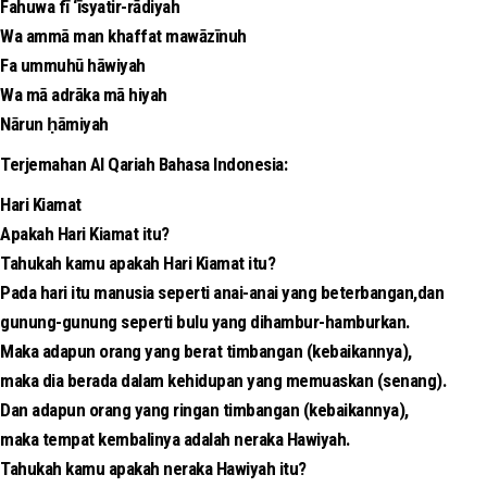
Fahuwa fī ‘īsyatir-rādiyah
Wa ammā man khaffat mawāzīnuh
Fa ummuhū hāwiyah
Wa mā adrāka mā hiyah
Nārun ḥāmiyah
Terjemahan Al Qariah Bahasa Indonesia:
Hari Kiamat
Apakah Hari Kiamat itu?
Tahukah kamu apakah Hari Kiamat itu?
Pada hari itu manusia seperti anai-anai yang beterbangan,dan
gunung-gunung seperti bulu yang dihambur-hamburkan.
Maka adapun orang yang berat timbangan (kebaikannya),
maka dia berada dalam kehidupan yang memuaskan (senang).
Dan adapun orang yang ringan timbangan (kebaikannya),
maka tempat kembalinya adalah neraka Hawiyah.
Tahukah kamu apakah neraka Hawiyah itu?