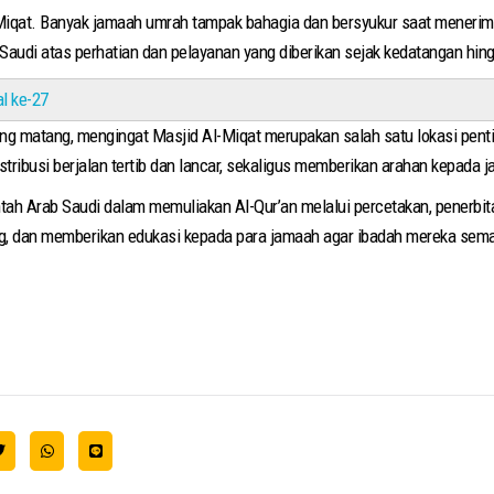
l-Miqat. Banyak jamaah umrah tampak bahagia dan bersyukur saat meneri
audi atas perhatian dan pelayanan yang diberikan sejak kedatangan hin
l ke-27
ang matang, mengingat Masjid Al-Miqat merupakan salah satu lokasi pen
ribusi berjalan tertib dan lancar, sekaligus memberikan arahan kepada
tah Arab Saudi dalam memuliakan Al-Qur’an melalui percetakan, penerbita
ng, dan memberikan edukasi kepada para jamaah agar ibadah mereka sem