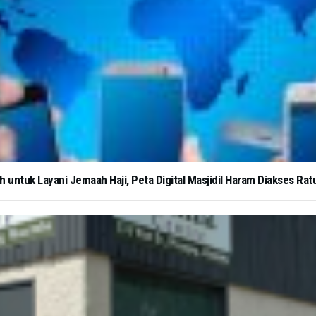
untuk Layani Jemaah Haji, Peta Digital Masjidil Haram Diakses Ratu