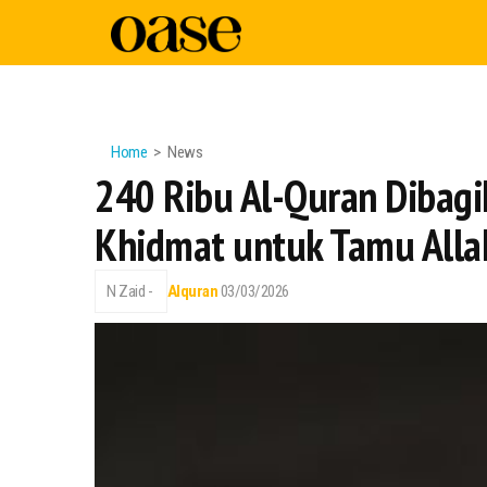
Home
News
240 Ribu Al-Quran Dibagi
Khidmat untuk Tamu Alla
N Zaid -
Alquran
03/03/2026