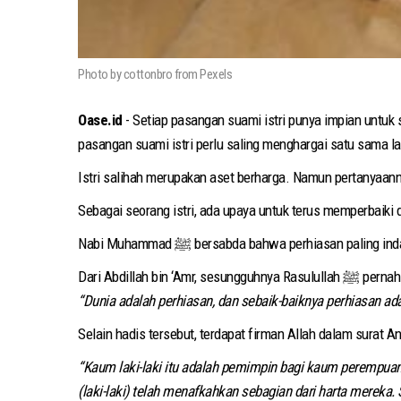
Photo by cottonbro from Pexels
Oase.id
- Setiap pasangan suami istri punya impian untu
pasangan suami istri perlu saling menghargai satu sama lain
Istri salihah merupakan aset berharga. Namun pertanyaanny
Sebagai seorang istri, ada upaya untuk terus memperbaiki di
Nabi Muhammad ﷺ bersabda bahwa perhiasan palin
Dari Abdillah bin ‘Amr, ses
“Dunia adalah perhiasan, dan sebaik-baiknya perhiasan adal
Selain hadis tersebut, terdapat firman Allah dalam surat An
“Kaum laki-laki itu adalah pemimpin bagi kaum perempuan,
(laki-laki) telah menafkahkan sebagian dari harta mereka.