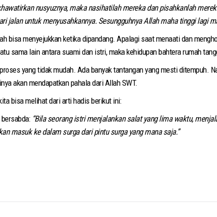
hawatirkan nusyuznya, maka nasihatilah mereka dan pisahkanlah mereka
i jalan untuk menyusahkannya. Sesungguhnya Allah maha tinggi lagi ma
ihah bisa menyejukkan ketika dipandang. Apalagi saat menaati dan mengho
atu sama lain antara suami dan istri, maka kehidupan bahtera rumah tang
roses yang tidak mudah. Ada banyak tantangan yang mesti ditempuh. Na
minya akan mendapatkan pahala dari Allah SWT.
a bisa melihat dari arti hadis berikut ini:
a berkata, rasulullah ﷺ pernah bersabda:
“Bila seorang istri menjalankan salat yang lima waktu, menj
kan masuk ke dalam surga dari pintu surga yang mana saja.”