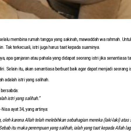
k selalu membina rumah tangga yang sakinah, mawaddah wa rahmah. Unt
. Tak terkecuali, istri juga harus taat kepada suaminya.
a, apa ganjaran atau pahala yang didapat seorang istri jika senantiasa 
ri. Selain itu, akan senantiasa berbuat baik agar dapat menjadi seorang is
g indah adalah istri yang salihah.
ungguhnya Rasulullah ﷺ pernah bersabda:
ah istri yang salihah.”
-Nisa ayat 34, yang artinya:
 oleh karena Allah telah melebihkan sebahagian mereka (laki-laki) atas
 Sebab itu maka perempuan yang salihah, ialah yang taat kepada Allah lag