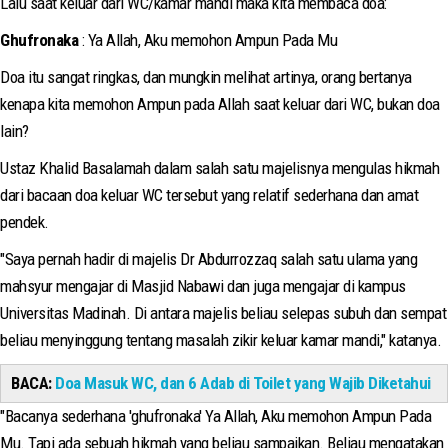
Lalu saat keluar dari WC/kamar mandi maka kita membaca doa:
Ghufronaka
: Ya Allah, Aku memohon Ampun Pada Mu
Doa itu sangat ringkas, dan mungkin melihat artinya, orang bertanya
kenapa kita memohon Ampun pada Allah saat keluar dari WC, bukan doa
lain?
Ustaz Khalid Basalamah dalam salah satu majelisnya mengulas hikmah
dari bacaan doa keluar WC tersebut yang relatif sederhana dan amat
pendek.
"Saya pernah hadir di majelis Dr Abdurrozzaq salah satu ulama yang
mahsyur mengajar di Masjid Nabawi dan juga mengajar di kampus
Universitas Madinah. Di antara majelis beliau selepas subuh dan sempat
beliau menyinggung tentang masalah zikir keluar kamar mandi," katanya.
BACA:
Doa Masuk WC, dan 6 Adab di Toilet yang Wajib Diketahui
"Bacanya sederhana 'ghufronaka' Ya Allah, Aku memohon Ampun Pada
Mu. Tapi ada sebuah hikmah yang beliau sampaikan. Beliau mengatakan