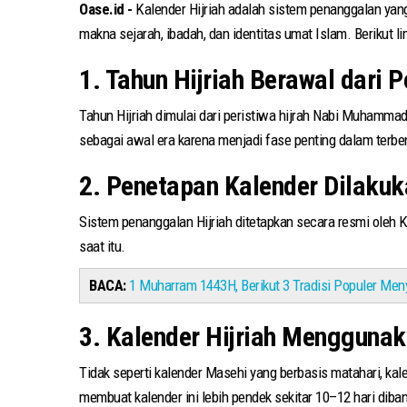
Oase.id -
Kalender Hijriah adalah sistem penanggalan yang
makna sejarah, ibadah, dan identitas umat Islam. Berikut li
Tahun Hijriah dimulai dari peristiwa hijrah Nabi Muhammad ﷺ dari Mekkah ke Madinah pada tahun 622 Masehi, yang menjadi titik awal perhitungan kalender Islam. Peristiwa ini dipil
sebagai awal era karena menjadi fase penting dalam terbe
2. Penetapan Kalender Dilaku
Sistem penanggalan Hijriah ditetapkan secara resmi oleh 
saat itu.
BACA:
1 Muharram 1443H, Berikut 3 Tradisi Populer Men
3. Kalender Hijriah Menggunak
Tidak seperti kalender Masehi yang berbasis matahari, kalen
membuat kalender ini lebih pendek sekitar 10–12 hari diba