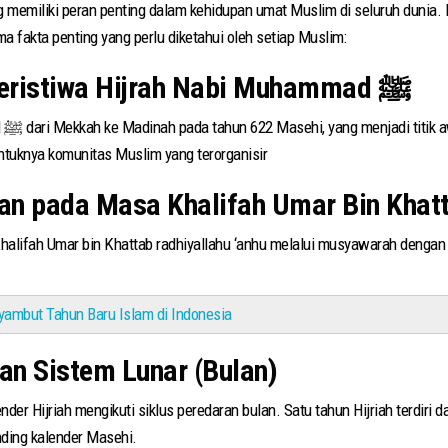
 memiliki peran penting dalam kehidupan umat Muslim di seluruh dunia. Ka
ma fakta penting yang perlu diketahui oleh setiap Muslim:
1. Tahun Hijriah Berawal dari Peristiwa Hijrah Nabi Muhammad ﷺ
ih
ntuknya komunitas Muslim yang terorganisir
kan pada Masa Khalifah Umar Bin Khat
Khalifah Umar bin Khattab radhiyallahu ‘anhu melalui musyawarah dengan
yambut Tahun Baru Islam di Indonesia
an Sistem Lunar (Bulan)
der Hijriah mengikuti siklus peredaran bulan. Satu tahun Hijriah terdiri d
nding kalender Masehi.