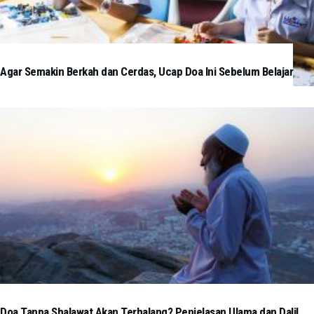
Agar Semakin Berkah dan Cerdas, Ucap Doa Ini Sebelum Belajar
Doa Tanpa Shalawat Akan Terhalang? Penjelasan Ulama dan Dalil